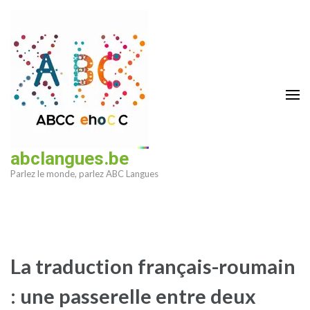
Aller
au
contenu
(Pressez
Entrée)
abclangues.be
Parlez le monde, parlez ABC Langues
La traduction français-roumain
: une passerelle entre deux