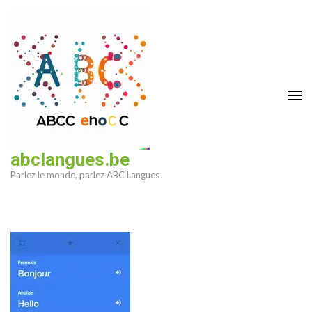
Aller
au
contenu
(Pressez
Entrée)
abclangues.be
Parlez le monde, parlez ABC Langues