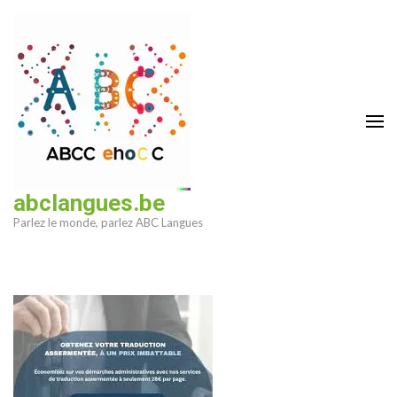
Aller
au
contenu
(Pressez
Entrée)
abclangues.be
Parlez le monde, parlez ABC Langues