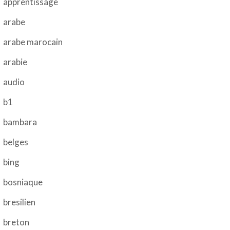
apprentissage
arabe
arabe marocain
arabie
audio
b1
bambara
belges
bing
bosniaque
bresilien
breton