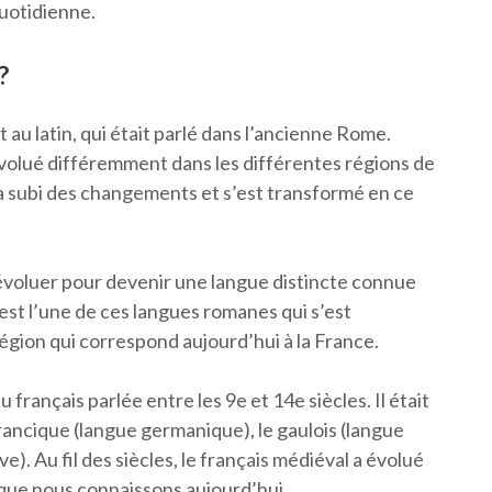
quotidienne.
?
 au latin, qui était parlé dans l’ancienne Rome.
 évolué différemment dans les différentes régions de
in a subi des changements et s’est transformé en ce
 à évoluer pour devenir une langue distincte connue
est l’une de ces langues romanes qui s’est
région qui correspond aujourd’hui à la France.
 français parlée entre les 9e et 14e siècles. Il était
francique (langue germanique), le gaulois (langue
e). Au fil des siècles, le français médiéval a évolué
que nous connaissons aujourd’hui.