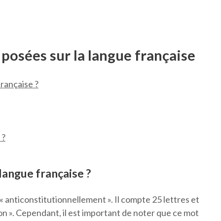
osées sur la langue française
française ?
 ?
 langue française ?
 « anticonstitutionnellement ». Il compte 25 lettres et
ion ». Cependant, il est important de noter que ce mot