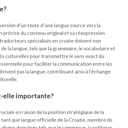
te?
version d’un texte d’une langue source vers la
n précise du contenu original et sa réexpression
s traducteurs spécialisés en croate doivent non
de la langue, tels que la grammaire, le vocabulaire et
tés culturelles pour transmettre le sens exact du
ssentielle pour faciliter la communication entre les
trisent pas la langue, contribuant ainsi à l’échange
lturelle.
t-elle importante?
ciale en raison de la position stratégique de la
 tant que langue officielle de la Croatie, membre de
s divers domaines tels que le commerce, la politique,