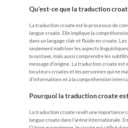
Qu’est-ce que la traduction croa
La traduction croate est le processus de con
langue croate. Elle implique la compréhensio
dans un langage clair et fluide en croate. Le
seulement maîtriser les aspects linguistiques 
la syntaxe, mais aussi comprendre les subtili
message d’origine. La traduction croate est e
locuteurs croates et les personnes qui ne maî
d’informations et à la compréhension intercu
Pourquoi la traduction croate es
La traduction croate revêt une importance cru
langue croate dans l’arène internationale. En
l’Union européenne, le croate est utilisé dan