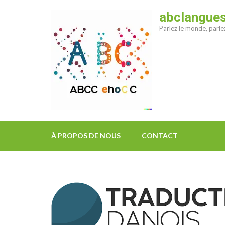
Aller
abclangue
au
Parlez le monde, parl
contenu
(Pressez
Entrée)
À PROPOS DE NOUS
CONTACT