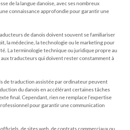
sse de la langue danoise, avec ses nombreux
rt une connaissance approfondie pour garantir une
raducteurs de danois doivent souvent se familiariser
it, la médecine, la technologie ou le marketing pour
lité. La terminologie technique ou juridique propre au
 aux traducteurs qui doivent rester constamment à
ls de traduction assistée par ordinateur peuvent
traduction du danois en accélérant certaines tâches
texte final. Cependant, rien ne remplace l’expertise
 professionnel pour garantir une communication
officiels, de sites web, de contrats commerciaux ou