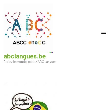
Aller
au
contenu
(Pressez
Entrée)
abclangues.be
Parlez le monde, parlez ABC Langues