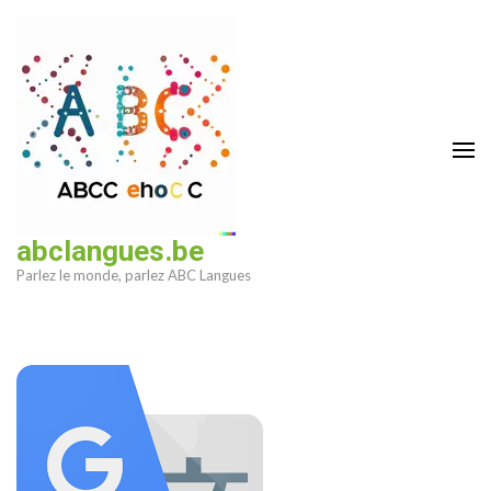
Aller
au
contenu
(Pressez
Entrée)
abclangues.be
Parlez le monde, parlez ABC Langues