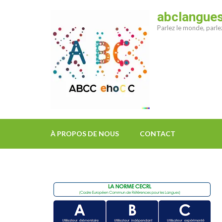
Aller
abclangue
au
Parlez le monde, parl
contenu
(Pressez
Entrée)
À PROPOS DE NOUS
CONTACT