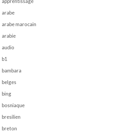
apprentissage
arabe
arabe marocain
arabie
audio
b1
bambara
belges
bing
bosniaque
bresilien
breton