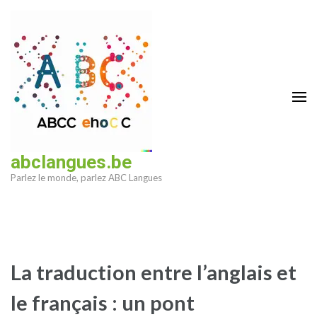
Aller
au
contenu
(Pressez
Entrée)
abclangues.be
Parlez le monde, parlez ABC Langues
La traduction entre l’anglais et
le français : un pont