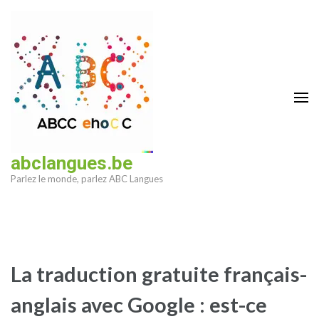
Aller
au
contenu
(Pressez
Entrée)
abclangues.be
Parlez le monde, parlez ABC Langues
La traduction gratuite français-
anglais avec Google : est-ce