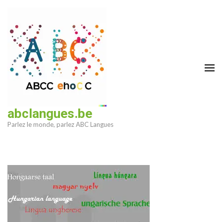
Aller
au
contenu
(Pressez
Entrée)
abclangues.be
Parlez le monde, parlez ABC Langues