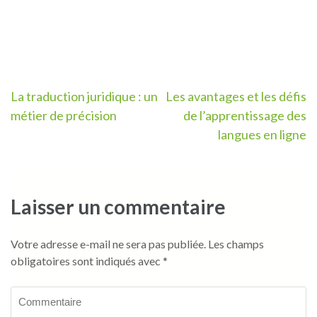
Navigation
La traduction juridique : un
Les avantages et les défis
métier de précision
de l’apprentissage des
de
langues en ligne
l’article
Laisser un commentaire
Votre adresse e-mail ne sera pas publiée.
Les champs
obligatoires sont indiqués avec
*
Commentaire