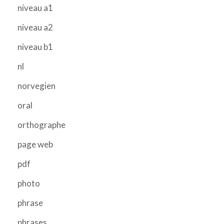
niveau a1
niveau a2
niveau b1
nl
norvegien
oral
orthographe
page web
pdf
photo
phrase
phrases