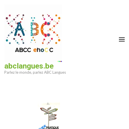
Aller
au
contenu
(Pressez
Entrée)
abclangues.be
Parlez le monde, parlez ABC Langues