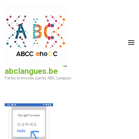
Aller
au
contenu
(Pressez
Entrée)
abclangues.be
Parlez le monde, parlez ABC Langues