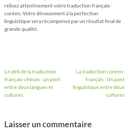
relisez attentivement votre traduction français-
coréen. Votre dévouement à la perfection
linguistique sera récompensé par un résultat final de
grande qualité.
Navigation
Le défi de la traduction
La traduction coréen-
français-chinois : un pont
français : Un pont
de
entre deux langues et
linguistique entre deux
l’article
cultures
cultures
Laisser un commentaire