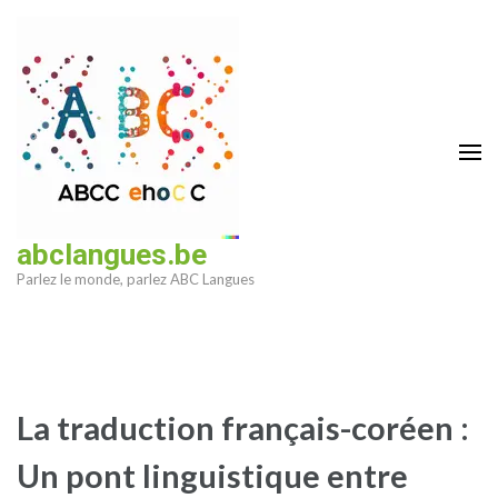
Aller
au
contenu
(Pressez
Entrée)
abclangues.be
Parlez le monde, parlez ABC Langues
La traduction français-coréen :
Un pont linguistique entre