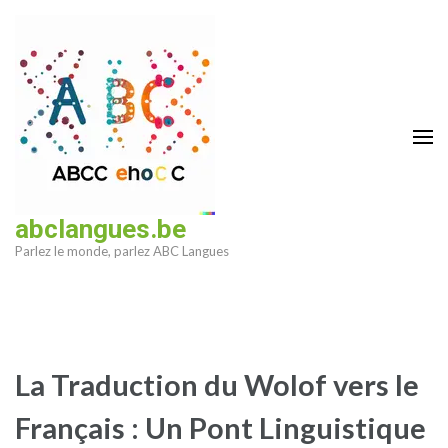
Aller
au
contenu
(Pressez
Entrée)
abclangues.be
Parlez le monde, parlez ABC Langues
La Traduction du Wolof vers le
Français : Un Pont Linguistique