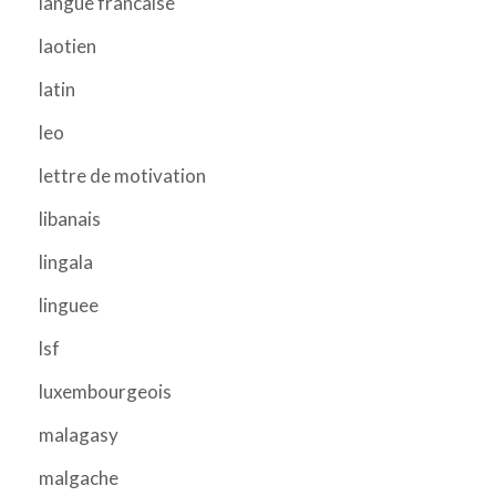
langue francaise
laotien
latin
leo
lettre de motivation
libanais
lingala
linguee
lsf
luxembourgeois
malagasy
malgache