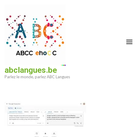
Aller
au
contenu
(Pressez
Entrée)
abclangues.be
Parlez le monde, parlez ABC Langues