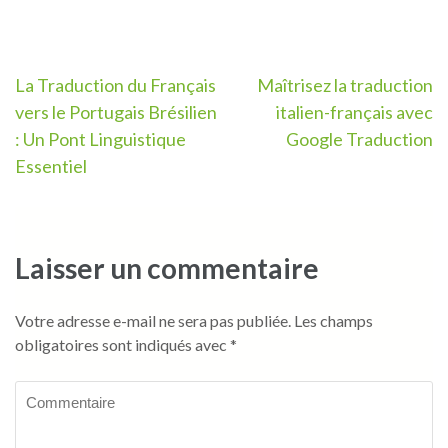
Navigation
La Traduction du Français
Maîtrisez la traduction
vers le Portugais Brésilien
italien-français avec
de
: Un Pont Linguistique
Google Traduction
l’article
Essentiel
Laisser un commentaire
Votre adresse e-mail ne sera pas publiée.
Les champs
obligatoires sont indiqués avec
*
Commentaire