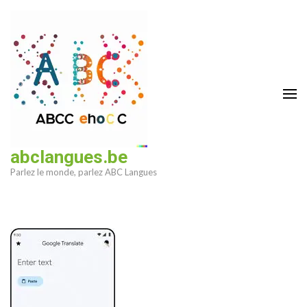
Aller
au
contenu
(Pressez
Entrée)
abclangues.be
Parlez le monde, parlez ABC Langues