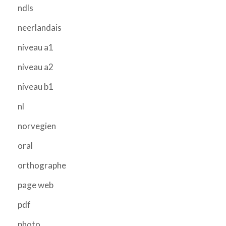
ndls
neerlandais
niveau a1
niveau a2
niveau b1
nl
norvegien
oral
orthographe
page web
pdf
photo