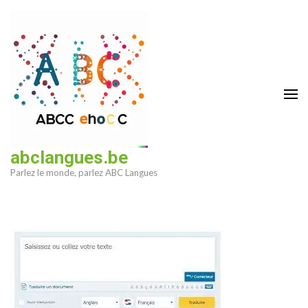
Aller
au
contenu
(Pressez
Entrée)
abclangues.be
Parlez le monde, parlez ABC Langues