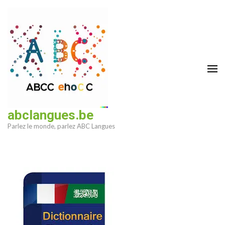
Aller
au
contenu
(Pressez
Entrée)
abclangues.be
Parlez le monde, parlez ABC Langues