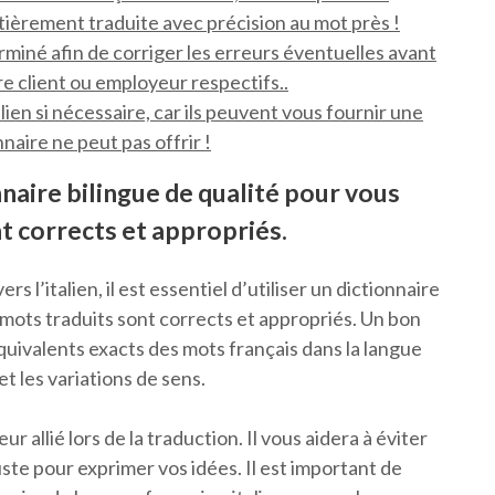
tièrement traduite avec précision au mot près !
erminé afin de corriger les erreurs éventuelles avant
e client ou employeur respectifs..
ien si nécessaire, car ils peuvent vous fournir une
naire ne peut pas offrir !
nnaire bilingue de qualité pour vous
t corrects et appropriés.
s l’italien, il est essentiel d’utiliser un dictionnaire
 mots traduits sont corrects et appropriés. Un bon
quivalents exacts des mots français dans la langue
t les variations de sens.
ur allié lors de la traduction. Il vous aidera à éviter
juste pour exprimer vos idées. Il est important de