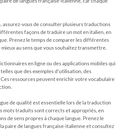
la paire de langues française-italienne, car chaque
e, assurez-vous de consulter plusieurs traductions
différentes façons de traduire un mot en italien, en
ique. Prenez le temps de comparer les différentes
le mieux au sens que vous souhaitez transmettre.
ctionnaires en ligne ou des applications mobiles qui
elles que des exemples d’utilisation, des
 Ces ressources peuvent enrichir votre vocabulaire
ction.
ngue de qualité est essentielle lors de la traduction
vos mots traduits sont corrects et appropriés, en
ons de sens propres à chaque langue. Prenez le
 la paire de langues française-italienne et consultez