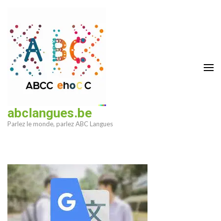
Aller
au
contenu
(Pressez
Entrée)
abclangues.be
Parlez le monde, parlez ABC Langues