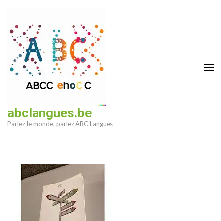
Aller
au
contenu
(Pressez
Entrée)
abclangues.be
Parlez le monde, parlez ABC Langues