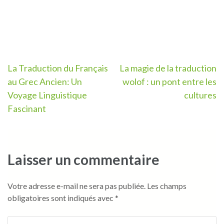
Navigation
La Traduction du Français
La magie de la traduction
au Grec Ancien: Un
wolof : un pont entre les
de
Voyage Linguistique
cultures
l’article
Fascinant
Laisser un commentaire
Votre adresse e-mail ne sera pas publiée.
Les champs
obligatoires sont indiqués avec
*
Commentaire