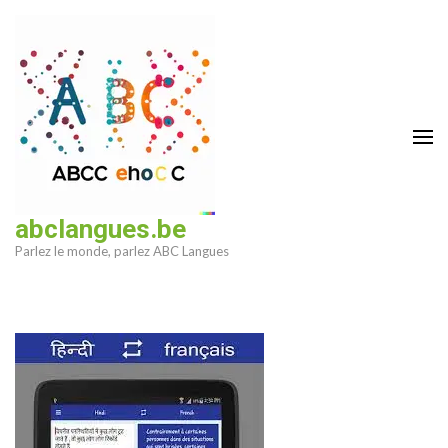
Aller
au
contenu
(Pressez
Entrée)
abclangues.be
Parlez le monde, parlez ABC Langues