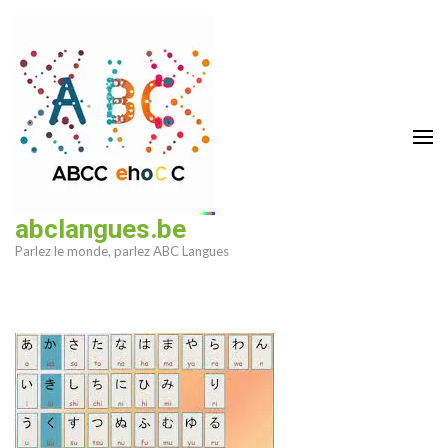
Aller
au
contenu
(Pressez
Entrée)
abclangues.be
Parlez le monde, parlez ABC Langues