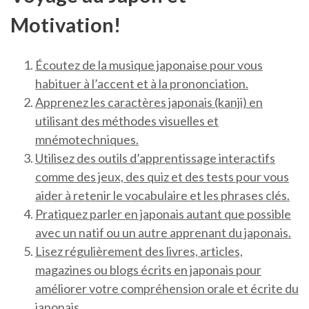
Motivation!
Écoutez de la musique japonaise pour vous
habituer à l’accent et à la prononciation.
Apprenez les caractères japonais (kanji) en
utilisant des méthodes visuelles et
mnémotechniques.
Utilisez des outils d’apprentissage interactifs
comme des jeux, des quiz et des tests pour vous
aider à retenir le vocabulaire et les phrases clés.
Pratiquez parler en japonais autant que possible
avec un natif ou un autre apprenant du japonais.
Lisez régulièrement des livres, articles,
magazines ou blogs écrits en japonais pour
améliorer votre compréhension orale et écrite du
japonais.