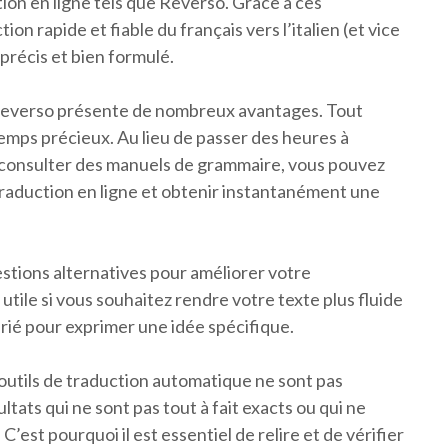
tion en ligne tels que Reverso. Grâce à ces
n rapide et fiable du français vers l’italien (et vice
précis et bien formulé.
ue Reverso présente de nombreux avantages. Tout
emps précieux. Au lieu de passer des heures à
 consulter des manuels de grammaire, vous pouvez
 traduction en ligne et obtenir instantanément une
tions alternatives pour améliorer votre
utile si vous souhaitez rendre votre texte plus fluide
prié pour exprimer une idée spécifique.
 outils de traduction automatique ne sont pas
ltats qui ne sont pas tout à fait exacts ou qui ne
est pourquoi il est essentiel de relire et de vérifier