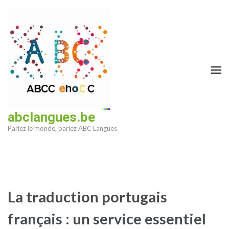
Aller
au
contenu
(Pressez
Entrée)
abclangues.be
Parlez le monde, parlez ABC Langues
La traduction portugais
français : un service essentiel