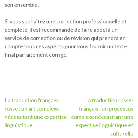
son ensemble.
Si vous souhaitez une correction professionnelle et
complète, il est recommandé de faire appel à un
service de correction ou de révision qui prendra en
compte tous ces aspects pour vous fournir un texte
final parfaitement corrigé.
Navigation
La traduction français-
La traduction russe-
russe : un art complexe
français : un processus
de
nécessitant une expertise
complexe nécessitant une
l’article
linguistique
expertise linguistique et
culturelle