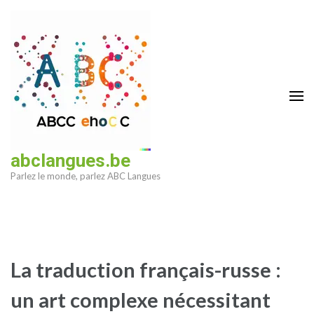
Aller
au
contenu
(Pressez
Entrée)
abclangues.be
Parlez le monde, parlez ABC Langues
La traduction français-russe :
un art complexe nécessitant