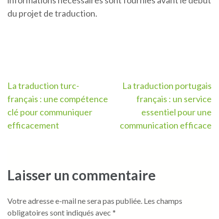
informations nécessaires sont fournies avant le début
du projet de traduction.
Navigation
La traduction turc-
La traduction portugais
français : une compétence
français : un service
de
clé pour communiquer
essentiel pour une
l’article
efficacement
communication efficace
Laisser un commentaire
Votre adresse e-mail ne sera pas publiée.
Les champs
obligatoires sont indiqués avec
*