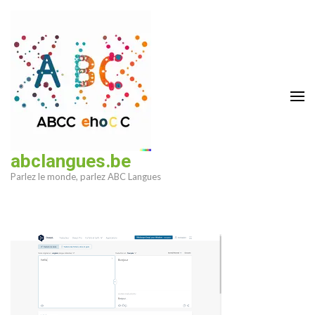
Aller
au
contenu
(Pressez
Entrée)
abclangues.be
Parlez le monde, parlez ABC Langues