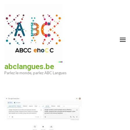
Aller
au
contenu
(Pressez
Entrée)
abclangues.be
Parlez le monde, parlez ABC Langues