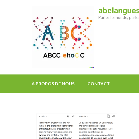
Aller
abclangue
au
Parlez le monde, parl
contenu
(Pressez
Entrée)
À PROPOS DE NOUS
CONTACT