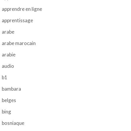
apprendre en ligne
apprentissage
arabe
arabe marocain
arabie
audio
b1
bambara
belges
bing
bosniaque