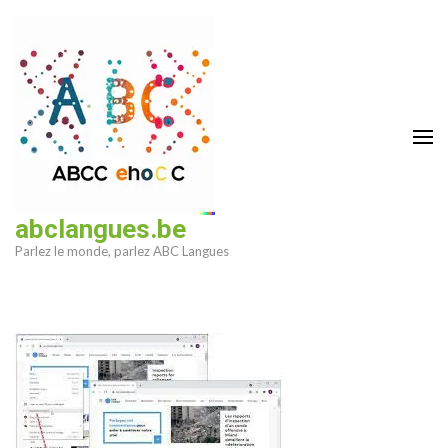
Aller
au
contenu
(Pressez
Entrée)
abclangues.be
Parlez le monde, parlez ABC Langues