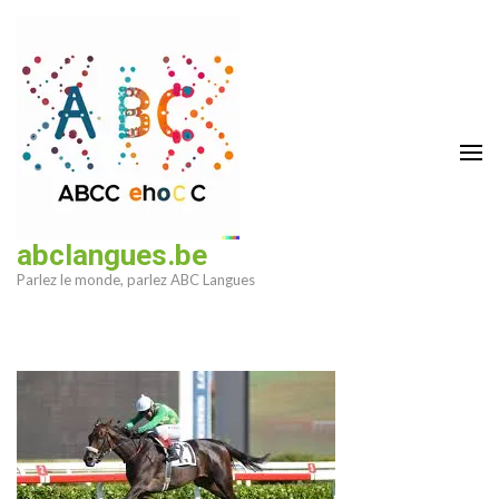
Aller
au
contenu
(Pressez
Entrée)
abclangues.be
Parlez le monde, parlez ABC Langues