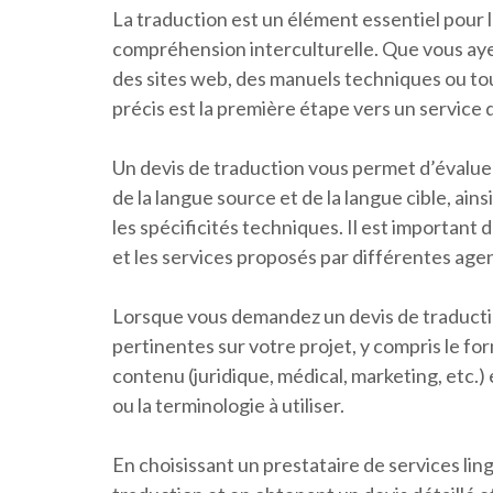
La traduction est un élément essentiel pour 
compréhension interculturelle. Que vous aye
des sites web, des manuels techniques ou tou
précis est la première étape vers un service d
Un devis de traduction vous permet d’évaluer
de la langue source et de la langue cible, ains
les spécificités techniques. Il est important
et les services proposés par différentes ag
Lorsque vous demandez un devis de traductio
pertinentes sur votre projet, y compris le for
contenu (juridique, médical, marketing, etc.) 
ou la terminologie à utiliser.
En choisissant un prestataire de services li