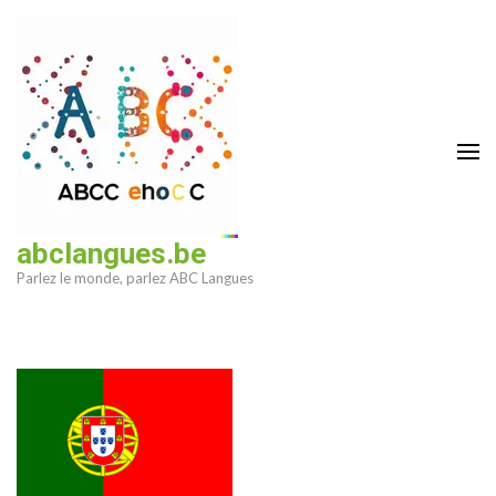
Aller
au
contenu
(Pressez
Entrée)
abclangues.be
Parlez le monde, parlez ABC Langues