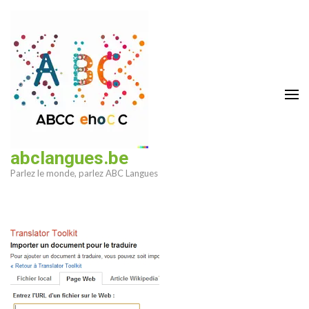
Aller
au
contenu
(Pressez
Entrée)
abclangues.be
Parlez le monde, parlez ABC Langues