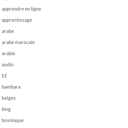
apprendre en ligne
apprentissage
arabe
arabe marocain
arabie
audio
b1
bambara
belges
bing
bosniaque