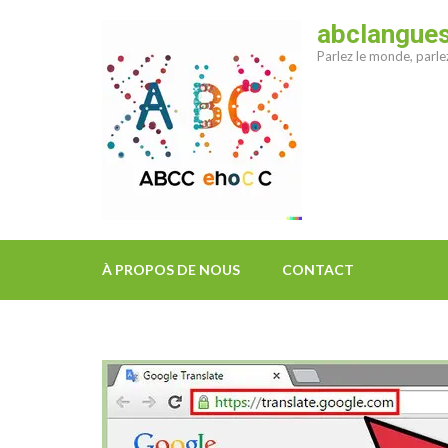
Aller
abclangue
au
Parlez le monde, parl
contenu
(Pressez
Entrée)
À PROPOS DE NOUS
CONTACT