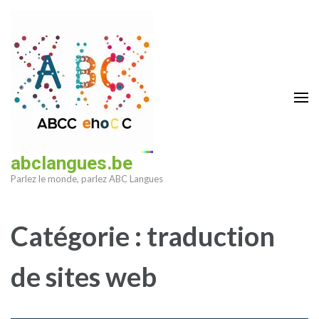
Aller
au
contenu
(Pressez
Entrée)
abclangues.be
Parlez le monde, parlez ABC Langues
Catégorie :
traduction
de sites web