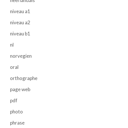
neerlandais
niveau a1
niveau a2
niveau b1
nl
norvegien
oral
orthographe
page web
pdf
photo
phrase