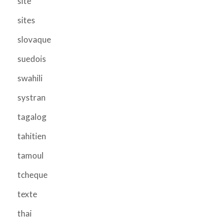
site
sites
slovaque
suedois
swahili
systran
tagalog
tahitien
tamoul
tcheque
texte
thai