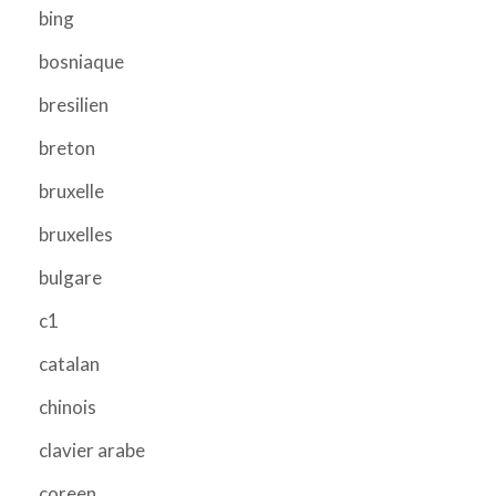
bing
bosniaque
bresilien
breton
bruxelle
bruxelles
bulgare
c1
catalan
chinois
clavier arabe
coreen