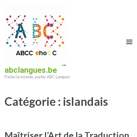
Aller
au
contenu
(Pressez
Entrée)
abclangues.be
Parlez le monde, parlez ABC Langues
Catégorie :
islandais
Maîtriser l’Art de la Traduction