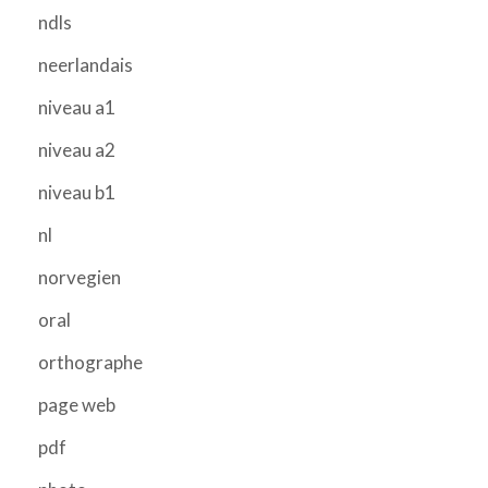
ndls
neerlandais
niveau a1
niveau a2
niveau b1
nl
norvegien
oral
orthographe
page web
pdf