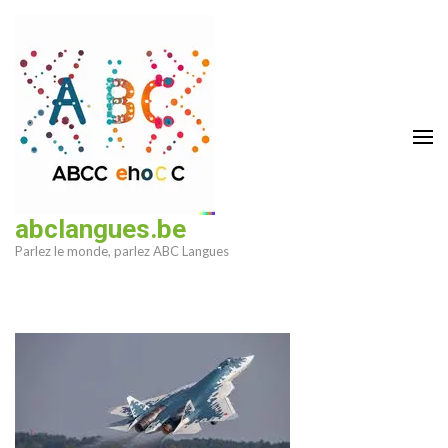
Aller
au
contenu
(Pressez
Entrée)
abclangues.be
Parlez le monde, parlez ABC Langues