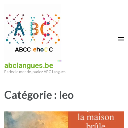
Aller
au
contenu
(Pressez
Entrée)
abclangues.be
Parlez le monde, parlez ABC Langues
Catégorie :
leo