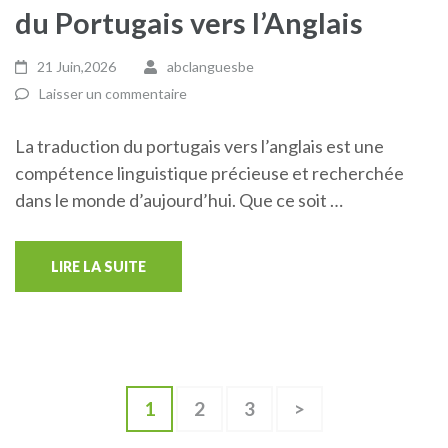
du Portugais vers l’Anglais
21 Juin,2026
abclanguesbe
Laisser un commentaire
La traduction du portugais vers l’anglais est une
compétence linguistique précieuse et recherchée
dans le monde d’aujourd’hui. Que ce soit …
LIRE LA SUITE
Pagination
Page
Page
Page
1
2
3
>
des