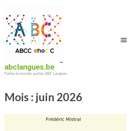
Aller
au
contenu
(Pressez
Entrée)
abclangues.be
Parlez le monde, parlez ABC Langues
Mois :
juin 2026