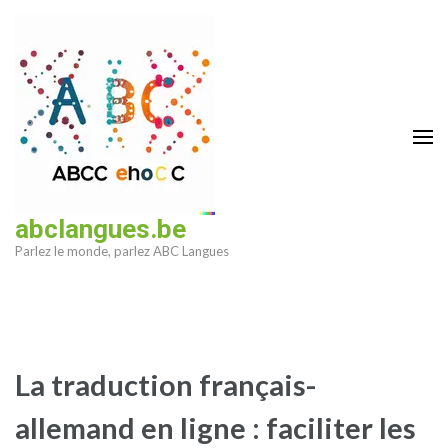
Aller
au
contenu
(Pressez
Entrée)
abclangues.be
Parlez le monde, parlez ABC Langues
La traduction français-
allemand en ligne : faciliter les