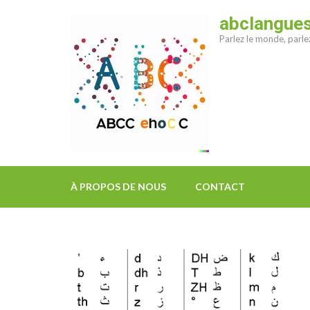
Aller
abclangue
au
Parlez le monde, parl
contenu
(Pressez
Entrée)
À PROPOS DE NOUS
CONTACT