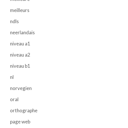
meilleurs
ndls
neerlandais
niveau a1
niveau a2
niveau b1
nl
norvegien
oral
orthographe
page web