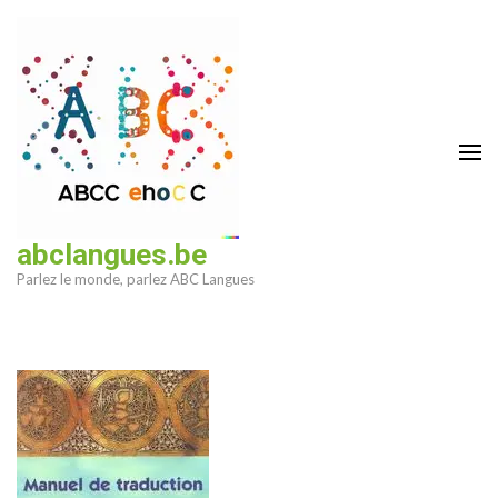
Aller
au
contenu
(Pressez
Entrée)
abclangues.be
Parlez le monde, parlez ABC Langues