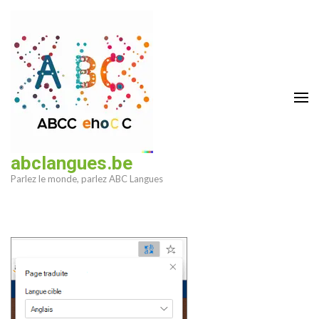
Aller
au
contenu
(Pressez
Entrée)
abclangues.be
Parlez le monde, parlez ABC Langues