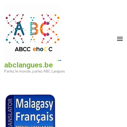
Aller
au
contenu
(Pressez
Entrée)
abclangues.be
Parlez le monde, parlez ABC Langues