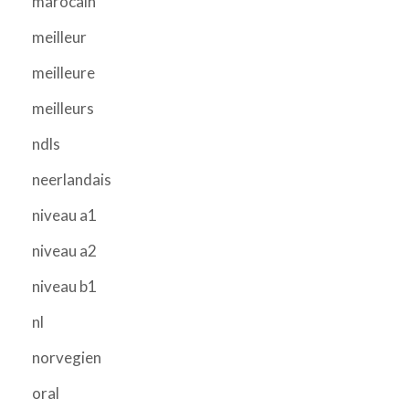
marocain
meilleur
meilleure
meilleurs
ndls
neerlandais
niveau a1
niveau a2
niveau b1
nl
norvegien
oral