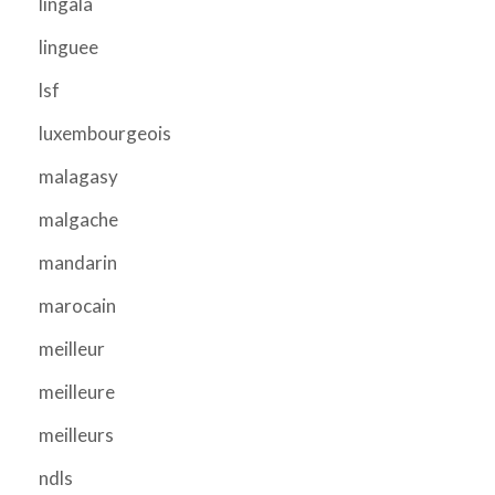
lingala
linguee
lsf
luxembourgeois
malagasy
malgache
mandarin
marocain
meilleur
meilleure
meilleurs
ndls