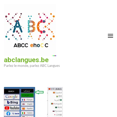
Aller
au
contenu
(Pressez
Entrée)
abclangues.be
Parlez le monde, parlez ABC Langues