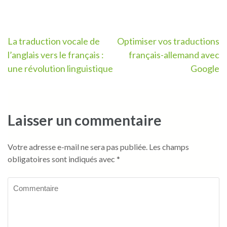
Navigation
La traduction vocale de
Optimiser vos traductions
l’anglais vers le français :
français-allemand avec
de
une révolution linguistique
Google
l’article
Laisser un commentaire
Votre adresse e-mail ne sera pas publiée.
Les champs
obligatoires sont indiqués avec
*
Commentaire