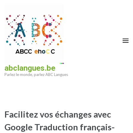
Aller
au
contenu
(Pressez
Entrée)
abclangues.be
Parlez le monde, parlez ABC Langues
Facilitez vos échanges avec
Google Traduction français-