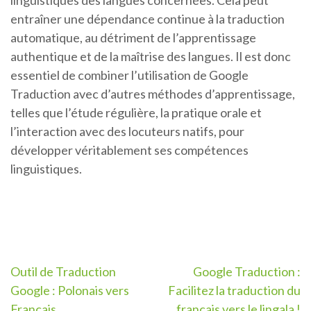
linguistiques des langues concernées. Cela peut
entraîner une dépendance continue à la traduction
automatique, au détriment de l’apprentissage
authentique et de la maîtrise des langues. Il est donc
essentiel de combiner l’utilisation de Google
Traduction avec d’autres méthodes d’apprentissage,
telles que l’étude régulière, la pratique orale et
l’interaction avec des locuteurs natifs, pour
développer véritablement ses compétences
linguistiques.
Navigation
Outil de Traduction
Google Traduction :
Google : Polonais vers
Facilitez la traduction du
de
Français
français vers le lingala !