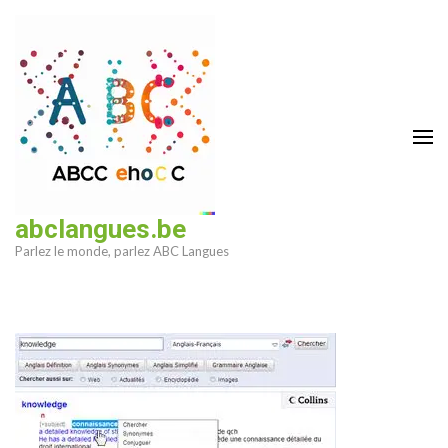
Aller
au
contenu
(Pressez
Entrée)
abclangues.be
Parlez le monde, parlez ABC Langues